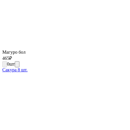
Магуро бол
465
₽
0
шт
Сакура 8 шт.