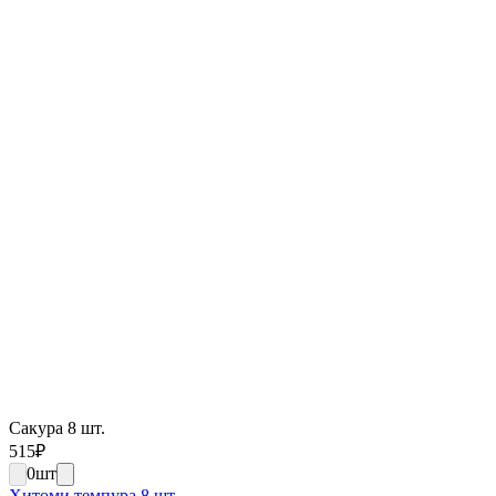
Сакура 8 шт.
515
₽
0
шт
Хитоми темпура 8 шт.