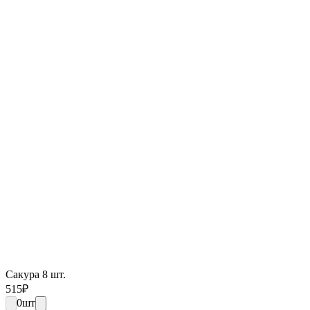
Сакура 8 шт.
515
₽
0
шт