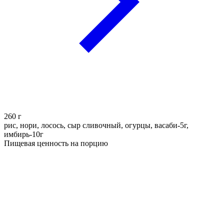
260
г
рис, нори, лосось, сыр сливочный, огурцы, васаби-5г,
имбирь-10г
Пищевая ценность на порцию