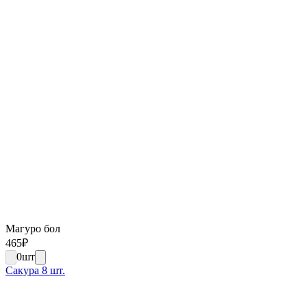
Магуро бол
465
₽
0
шт
Сакура 8 шт.