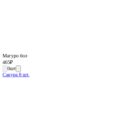
Магуро бол
465
₽
0
шт
Сакура 8 шт.