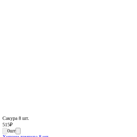
Сакура 8 шт.
515
₽
0
шт
Хитоми темпура 8 шт.