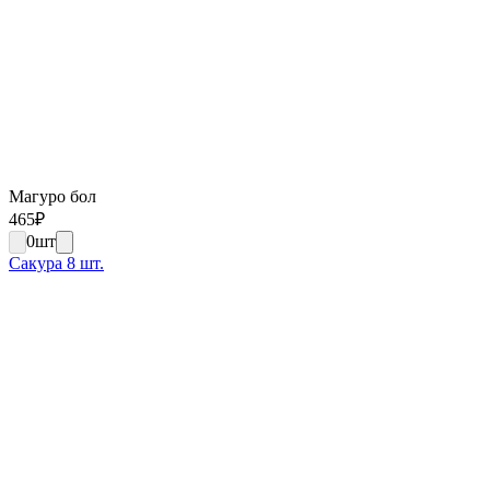
Магуро бол
465
₽
0
шт
Сакура 8 шт.