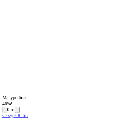
Магуро бол
465
₽
0
шт
Сакура 8 шт.