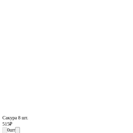
Сакура 8 шт.
515
₽
0
шт